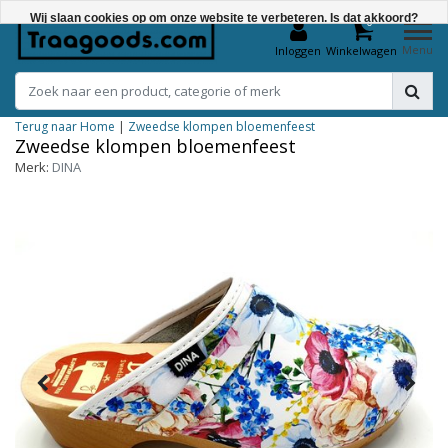
Wij slaan cookies op om onze website te verbeteren. Is dat akkoord?
0
Menu
Inloggen
Winkelwagen
Ja
Nee
Terug naar Home
|
Zweedse klompen bloemenfeest
Meer over cookies »
Zweedse klompen bloemenfeest
Merk:
DINA