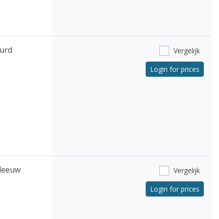
urd
Vergelijk
Login for prices
 leeuw
Vergelijk
Login for prices