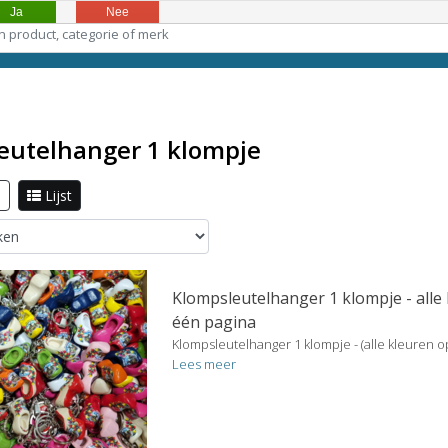
Ja
Nee
eutelhanger 1 klompje
l
Lijst
Klompsleutelhanger 1 klompje - alle
één pagina
Klompsleutelhanger 1 klompje - (alle kleuren o
Lees meer