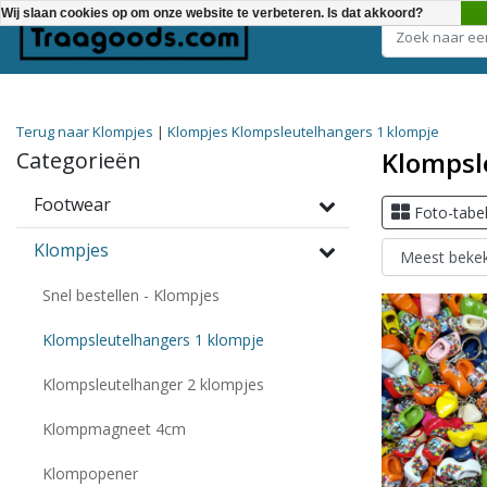
Wij slaan cookies op om onze website te verbeteren. Is dat akkoord?
Kies een categorie
Terug naar Klompjes
|
Klompjes
Klompsleutelhangers 1 klompje
Klompsl
Categorieën
Footwear
Foto-tabe
Klompjes
Snel bestellen - Klompjes
Klompsleutelhangers 1 klompje
Klompsleutelhanger 2 klompjes
Klompmagneet 4cm
Klompopener