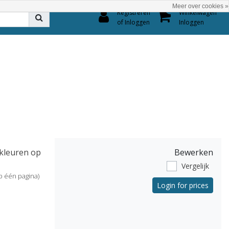
Meer over cookies »
0
Registreren
Winkelwagen
of Inloggen
Inloggen
 kleuren op
Bewerken
Vergelijk
p één pagina)
Login for prices