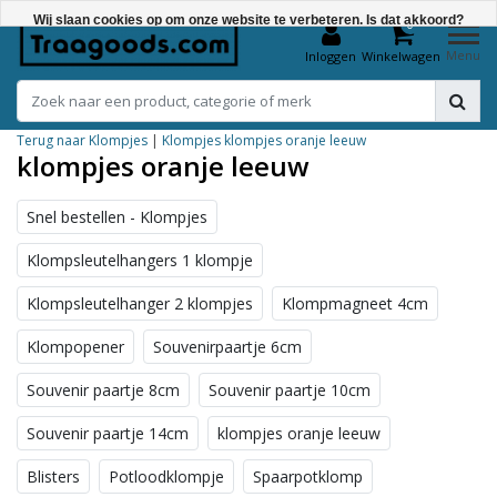
Wij slaan cookies op om onze website te verbeteren. Is dat akkoord?
0
Menu
Inloggen
Winkelwagen
Ja
Nee
Terug naar Klompjes
|
Klompjes
klompjes oranje leeuw
Meer over cookies »
klompjes oranje leeuw
Snel bestellen - Klompjes
Klompsleutelhangers 1 klompje
Klompsleutelhanger 2 klompjes
Klompmagneet 4cm
Klompopener
Souvenirpaartje 6cm
Souvenir paartje 8cm
Souvenir paartje 10cm
Souvenir paartje 14cm
klompjes oranje leeuw
Blisters
Potloodklompje
Spaarpotklomp