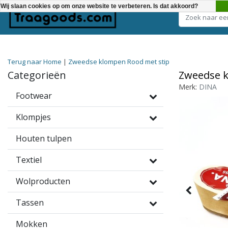
Wij slaan cookies op om onze website te verbeteren. Is dat akkoord?
Kies een categorie
Terug naar Home
|
Zweedse klompen Rood met stip
Categorieën
Zweedse k
Merk:
DINA
Footwear
Klompjes
Houten tulpen
Textiel
Wolproducten
Tassen
Mokken