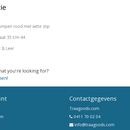
ie
ompen rood met witte stip
aat 35 t/m 44
t & Leer
hat you're looking for?
pen!
unt
Contactgegevens
Traagoods.com
en
0411 70 02 04
info@traagoods.com