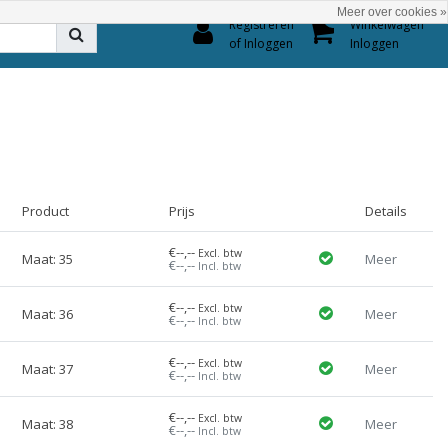
Meer over cookies »
0
Registreren
Winkelwagen
of Inloggen
Inloggen
Product
Prijs
Details
€--,--
Excl. btw
Maat: 35
Meer
€--,--
Incl. btw
€--,--
Excl. btw
Maat: 36
Meer
€--,--
Incl. btw
€--,--
Excl. btw
Maat: 37
Meer
€--,--
Incl. btw
€--,--
Excl. btw
Maat: 38
Meer
€--,--
Incl. btw