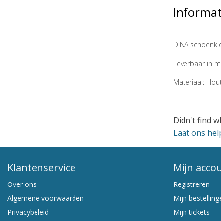
Informat
DINA schoenkl
Leverbaar in m
Materiaal: Hou
Didn't find w
Laat ons hel
Klantenservice
Mijn acco
Over ons
Registreren
Algemene voorwaarden
Mijn bestelling
Privacybeleid
Mijn tickets