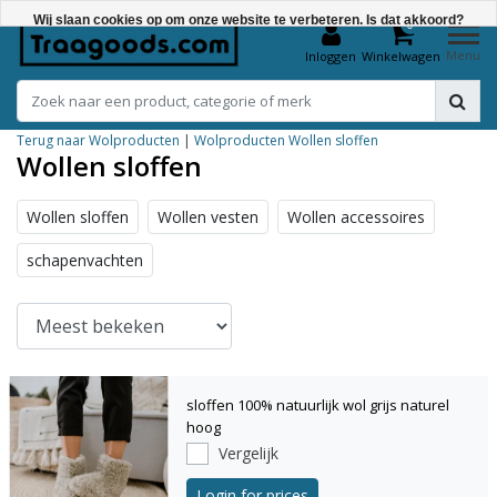
Wij slaan cookies op om onze website te verbeteren. Is dat akkoord?
0
Menu
Inloggen
Winkelwagen
Ja
Nee
Terug naar Wolproducten
|
Wolproducten
Wollen sloffen
Meer over cookies »
Wollen sloffen
Wollen sloffen
Wollen vesten
Wollen accessoires
schapenvachten
sloffen 100% natuurlijk wol grijs naturel
hoog
Vergelijk
Login for prices