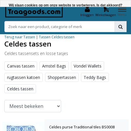
Wij slaan cookies op om onze website te verbeteren. Is dat akkoord?
0
Menu
Inloggen
Winkelwagen
Ja
Nee
Terug naar Tassen
|
Tassen
Celdes tassen
Meer over cookies »
Celdes tassen
Celdes tassensets en losse tasjes
Canvas tassen
Amstel Bags
Vondel Wallets
rugtassen katoen
Shoppertassen
Teddy Bags
Celdes tassen
Celdes purse Traditional tiles BS0008