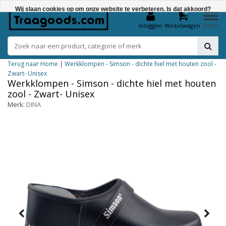
Wij slaan cookies op om onze website te verbeteren. Is dat akkoord?
0
Menu
Inloggen
Winkelwagen
Ja
Nee
Terug naar Home
|
Werkklompen - Simson - dichte hiel met houten zool -
Meer over cookies »
Zwart- Unisex
Werkklompen - Simson - dichte hiel met houten
zool - Zwart- Unisex
Merk:
DINA