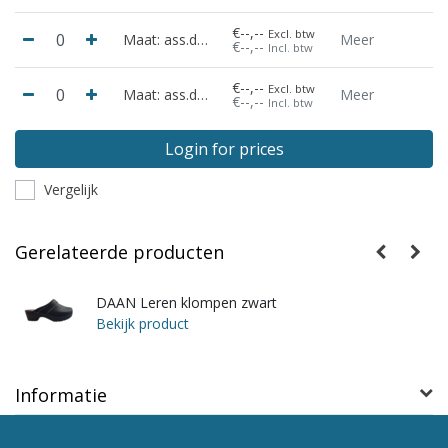
€--,--
Excl. btw
Maat: ass.doos 10 paar
Meer
€--,--
Incl. btw
€--,--
Excl. btw
Maat: ass.doos 20 paar
Meer
€--,--
Incl. btw
Login for prices
Vergelijk
Gerelateerde producten
DAAN Leren klompen zwart
Bekijk product
Informatie