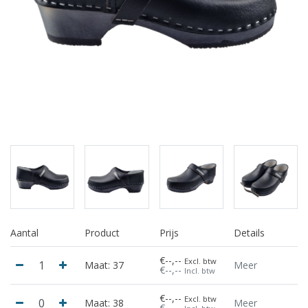
Aantal
Product
Prijs
Details
€--,--
Excl. btw
Maat: 37
Meer
€--,--
Incl. btw
€--,--
Excl. btw
Maat: 38
Meer
€--,--