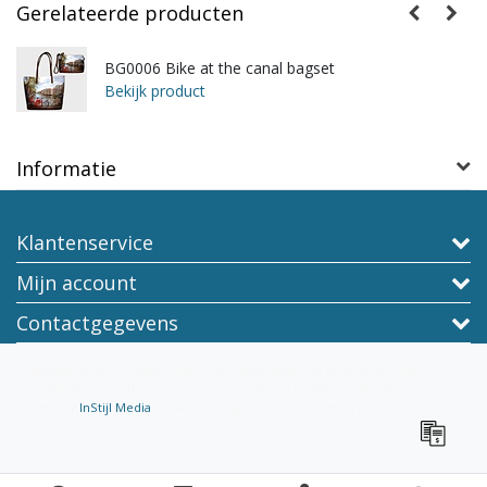
Gerelateerde producten
BG0006 Bike at the canal bagset
Bekijk product
Informatie
Klantenservice
Mijn account
Contactgegevens
Copyright © 2026 - TraaGoods.com Online platform voor non-food,
wereldwijd verzonden vanuit Liempde, Noord-Brabant. - All rights reserved -
Theme by
InStijl Media
|
Alle bedragen zijn exclusief BTW