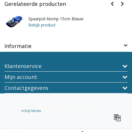
Gerelateerde producten
Spaarpot klomp 15cm Blauw
Bekijk product
Informatie
Klantenservice
Mijn account
Contactgegevens
Copyright © 2026 - TraaGoods.com Online platform voor non-food,
wereldwijd verzonden vanuit Liempde, Noord-Brabant. - All rights reserved -
Theme by
InStijl Media
|
Alle bedragen zijn exclusief BTW