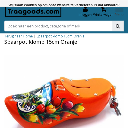
Wij slaan cookies op om onze website te verbeteren. Is dat akkoord?
0
Menu
Inloggen
Winkelwagen
Ja
Nee
Terug naar Home
|
Spaarpot klomp 15cm Oranje
Meer over cookies »
Spaarpot klomp 15cm Oranje