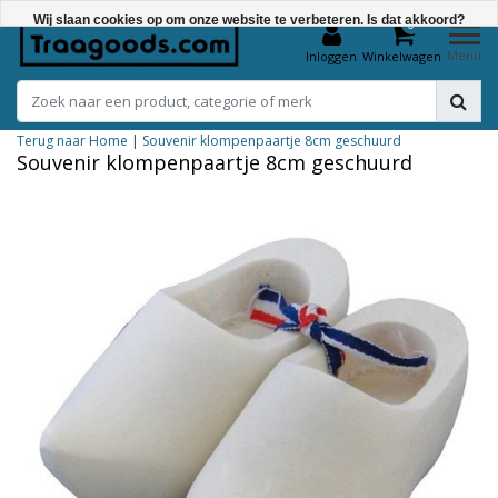
Wij slaan cookies op om onze website te verbeteren. Is dat akkoord?
0
Menu
Inloggen
Winkelwagen
Ja
Nee
Terug naar Home
|
Souvenir klompenpaartje 8cm geschuurd
Meer over cookies »
Souvenir klompenpaartje 8cm geschuurd