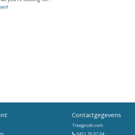
pen!
unt
Contactgegevens
Traagoods.com
en
0411 70 02 04