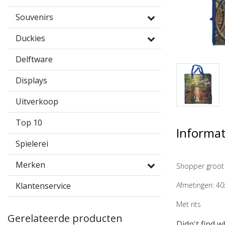
Souvenirs
Duckies
Delftware
Displays
Uitverkoop
Top 10
Informat
Spielerei
Merken
Shopper groot
Klantenservice
Afmetingen: 4
Met rits
Gerelateerde producten
Didn't find w