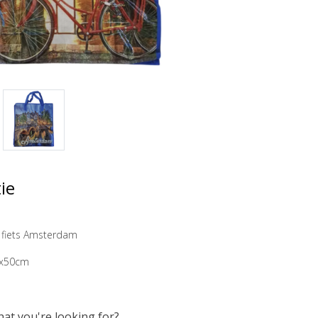
ie
 fiets Amsterdam
0x50cm
hat you're looking for?