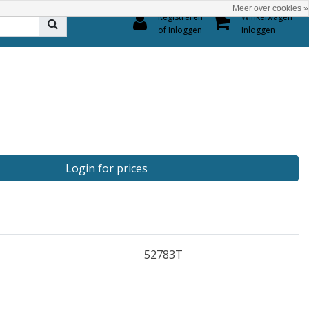
Meer over cookies »
0
Registreren
Winkelwagen
of Inloggen
Inloggen
Login for prices
52783T