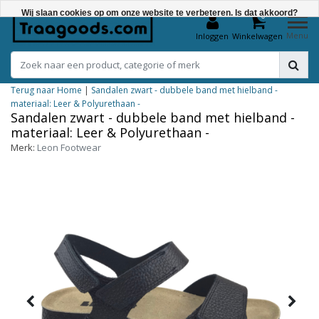
Wij slaan cookies op om onze website te verbeteren. Is dat akkoord?
0
Menu
Inloggen
Winkelwagen
Ja
Nee
Terug naar Home
|
Sandalen zwart - dubbele band met hielband -
Meer over cookies »
materiaal: Leer & Polyurethaan -
Sandalen zwart - dubbele band met hielband -
materiaal: Leer & Polyurethaan -
Merk:
Leon Footwear