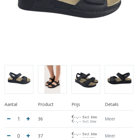
Aantal
Product
Prijs
Details
€--,--
Excl. btw
36
Meer
€--,--
Incl. btw
€--,--
Excl. btw
37
Meer
€--,--