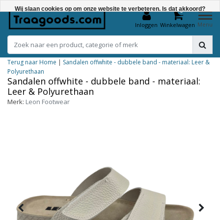
Wij slaan cookies op om onze website te verbeteren. Is dat akkoord?
0
Menu
Inloggen
Winkelwagen
Ja
Nee
Terug naar Home
|
Sandalen offwhite - dubbele band - materiaal: Leer &
Meer over cookies »
Polyurethaan
Sandalen offwhite - dubbele band - materiaal:
Leer & Polyurethaan
Merk:
Leon Footwear