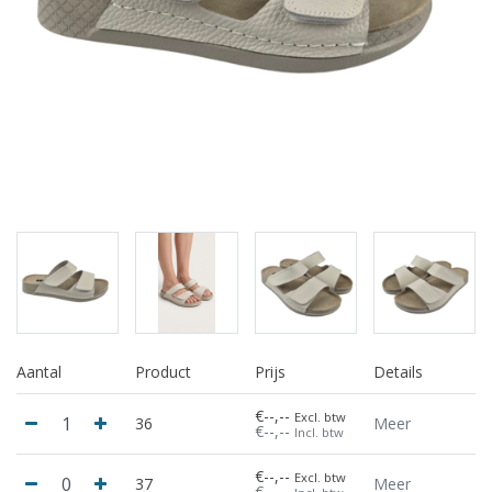
Aantal
Product
Prijs
Details
€--,--
Excl. btw
36
Meer
€--,--
Incl. btw
€--,--
Excl. btw
37
Meer
€--,--