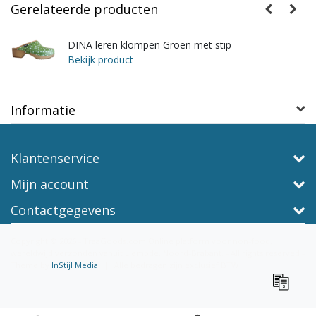
Gerelateerde producten
DINA leren klompen Groen met stip
Bekijk product
Informatie
Klantenservice
Mijn account
Contactgegevens
Copyright © 2026 - TraaGoods.com Online platform voor non-food,
wereldwijd verzonden vanuit Liempde, Noord-Brabant. - All rights reserved -
Theme by
InStijl Media
|
Alle bedragen zijn exclusief BTW