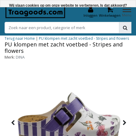
Wij slaan cookies op om onze website te verbeteren. Is dat akkoord?
0
Menu
Inloggen
Winkelwagen
Ja
Nee
Terug naar Home
|
PU klompen met zacht voetbed - Stripes and flowers
Meer over cookies »
PU klompen met zacht voetbed - Stripes and
flowers
Merk:
DINA