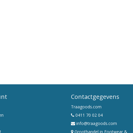
unt
Contactgegevens
Traagoods.com
en
0411 70 02 04
info@traagoods.com
t
Groothandel in Footwear &