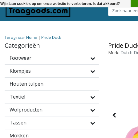
Wij slaan cookies op om onze website te verbeteren. Is dat akkoord?
Kies een categorie
Terug naar Home
|
Pride Duck
Categorieën
Pride Duc
Merk:
Dutch D
Footwear
Klompjes
Houten tulpen
Textiel
Wolproducten
Tassen
Mokken