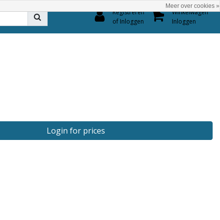
Meer over cookies »
0
Registreren
Winkelwagen
of Inloggen
Inloggen
Login for prices