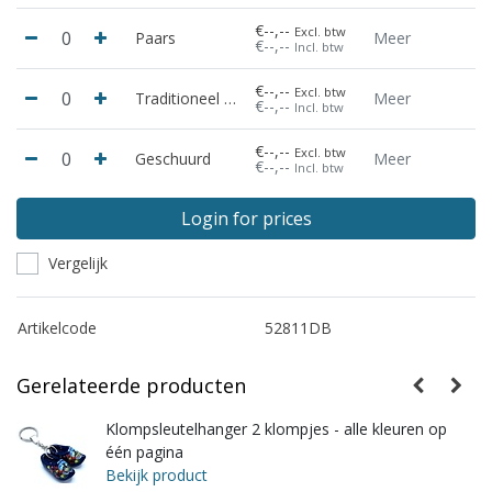
€--,--
Excl. btw
Paars
Meer
€--,--
Incl. btw
€--,--
Excl. btw
Traditioneel geel
Meer
€--,--
Incl. btw
€--,--
Excl. btw
Geschuurd
Meer
€--,--
Incl. btw
Login for prices
Vergelijk
Artikelcode
52811DB
Gerelateerde producten
én
Klompsleutelhanger 2 klompjes - alle kleuren op
één pagina
Bekijk product