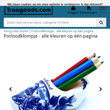
Wij slaan cookies op om onze website te verbeteren. Is dat akkoord?
0
Menu
Inloggen
Winkelwagen
Ja
Nee
Terug naar Home
|
Potloodklompje - alle kleuren op één pagina
Meer over cookies »
Potloodklompje - alle kleuren op één pagina