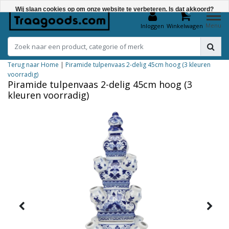
Wij slaan cookies op om onze website te verbeteren. Is dat akkoord?
0
Menu
Inloggen
Winkelwagen
Ja
Nee
Terug naar Home
|
Piramide tulpenvaas 2-delig 45cm hoog (3 kleuren
Meer over cookies »
voorradig)
Piramide tulpenvaas 2-delig 45cm hoog (3
kleuren voorradig)