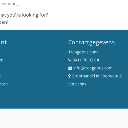
 voorradig.
hat you're looking for?
pen!
unt
Contactgegevens
Traagoods.com
en
0411 70 02 04
info@traagoods.com
t
Groothandel in Footwear &
ucten
Souvenirs
ldwijd verzonden vanuit Liempde,
ragen zijn exclusief BTW