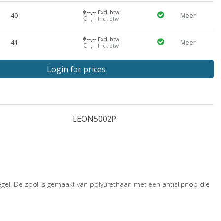
€--,--
Excl. btw
40
Meer
€--,--
Incl. btw
€--,--
Excl. btw
41
Meer
€--,--
Incl. btw
Login for prices
LEON5002P
gel. De zool is gemaakt van polyurethaan met een antislipnop die