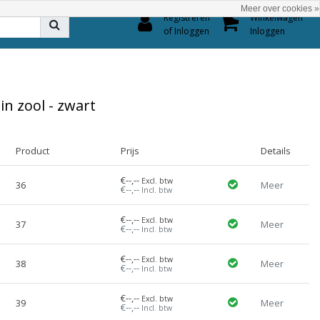
Meer over cookies »
0
Registreren
Winkelwagen
of Inloggen
Inloggen
n zool - zwart
Product
Prijs
Details
€--,--
Excl. btw
36
Meer
€--,--
Incl. btw
€--,--
Excl. btw
37
Meer
€--,--
Incl. btw
€--,--
Excl. btw
38
Meer
€--,--
Incl. btw
€--,--
Excl. btw
39
Meer
€--,--
Incl. btw