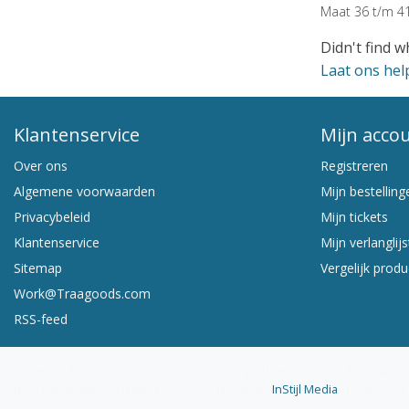
Maat 36 t/m 41
Didn't find w
Laat ons hel
Klantenservice
Mijn acco
Over ons
Registreren
Algemene voorwaarden
Mijn bestelling
Privacybeleid
Mijn tickets
Klantenservice
Mijn verlanglijs
Sitemap
Vergelijk prod
Work@Traagoods.com
RSS-feed
Copyright © 2026 - TraaGoods.com Online platform voor non-food, were
Noord-Brabant. - All rights reserved - Theme by
InStijl Media
|
Alle bed