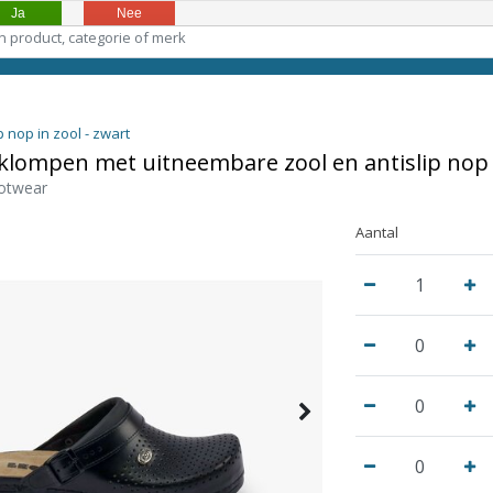
Ja
Nee
nop in zool - zwart
klompen met uitneembare zool en antislip nop i
otwear
Aantal