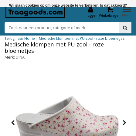
Wij slaan cookies op om onze website te verbeteren. Is dat akkoord?
0
Menu
Inloggen
Winkelwagen
Ja
Nee
Terug naar Home
|
Medische klompen met PU zool - roze bloemetjes
Meer over cookies »
Medische klompen met PU zool - roze
bloemetjes
Merk:
DINA