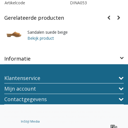
Artikelcode
DINA053
Gerelateerde producten
Sandalen suede beige
Bekijk product
Informatie
Klantenservice
Mijn account
Contactgegevens
Copyright © 2026 - TraaGoods.com Online platform voor non-food,
wereldwijd verzonden vanuit Liempde, Noord-Brabant. - All rights reserved -
Theme by
InStijl Media
|
Alle bedragen zijn exclusief BTW