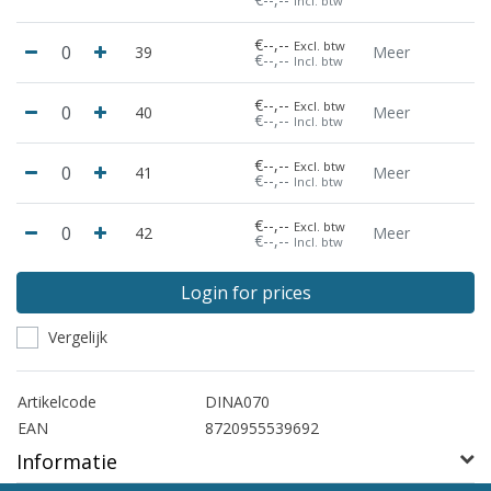
Incl. btw
€--,--
Excl. btw
39
Meer
€--,--
Incl. btw
€--,--
Excl. btw
40
Meer
€--,--
Incl. btw
€--,--
Excl. btw
41
Meer
€--,--
Incl. btw
€--,--
Excl. btw
42
Meer
€--,--
Incl. btw
Login for prices
Vergelijk
Artikelcode
DINA070
EAN
8720955539692
Informatie