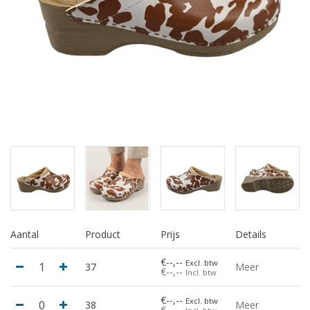
Aantal
Product
Prijs
Details
€--,--
Excl. btw
37
Meer
€--,--
Incl. btw
€--,--
Excl. btw
38
Meer
€--,--