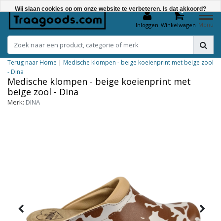
Wij slaan cookies op om onze website te verbeteren. Is dat akkoord?
0
Menu
Inloggen
Winkelwagen
Ja
Nee
Terug naar Home
|
Medische klompen - beige koeienprint met beige zool
Meer over cookies »
- Dina
Medische klompen - beige koeienprint met
beige zool - Dina
Merk:
DINA