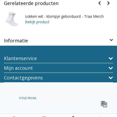
Gerelateerde producten
sokken wit - klompje geborduurd - Traa Merch
Bekijk product
Informatie
Klantenservice
Mijn account
Contactgegevens
Copyright © 2026 - TraaGoods.com Online platform voor non-food,
wereldwijd verzonden vanuit Liempde, Noord-Brabant. - All rights reserved -
Theme by
InStijl Media
|
Alle bedragen zijn exclusief BTW