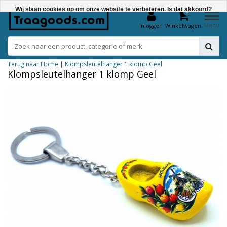
Wij slaan cookies op om onze website te verbeteren. Is dat akkoord?
0
Menu
Inloggen
Winkelwagen
Ja
Nee
Terug naar Home
|
Klompsleutelhanger 1 klomp Geel
Meer over cookies »
Klompsleutelhanger 1 klomp Geel