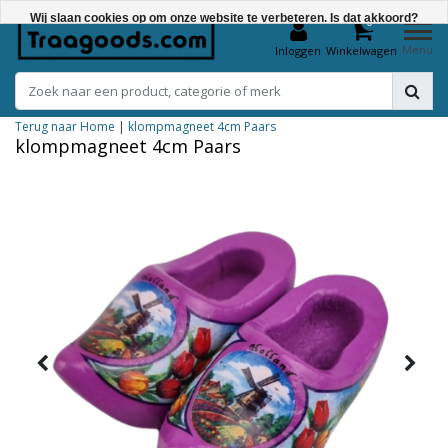
Wij slaan cookies op om onze website te verbeteren. Is dat akkoord?
0
Menu
Inloggen
Winkelwagen
Ja
Nee
Terug naar Home
|
klompmagneet 4cm Paars
Meer over cookies »
klompmagneet 4cm Paars