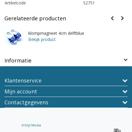
Artikelcode
52751
Gerelateerde producten
klompmagneet 4cm delftblue
Bekijk product
Informatie
Klantenservice
Mijn account
Contactgegevens
Copyright © 2026 - TraaGoods.com Online platform voor non-food,
wereldwijd verzonden vanuit Liempde, Noord-Brabant. - All rights reserved -
Theme by
InStijl Media
|
Alle bedragen zijn exclusief BTW