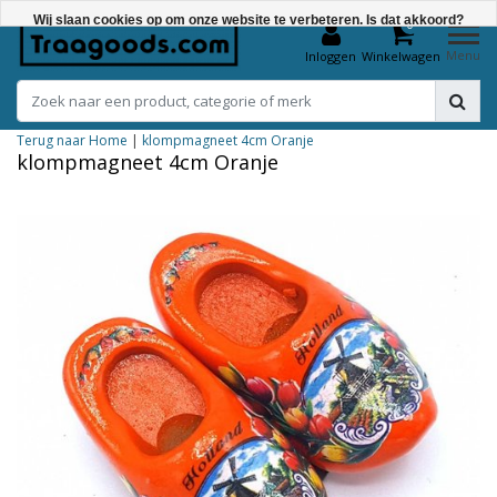
Wij slaan cookies op om onze website te verbeteren. Is dat akkoord?
0
Menu
Inloggen
Winkelwagen
Ja
Nee
Terug naar Home
|
klompmagneet 4cm Oranje
Meer over cookies »
klompmagneet 4cm Oranje