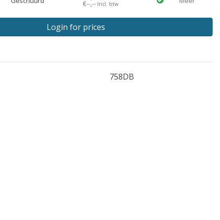
Geschuurd
Meer
€--,--
Incl. btw
Login for prices
758DB