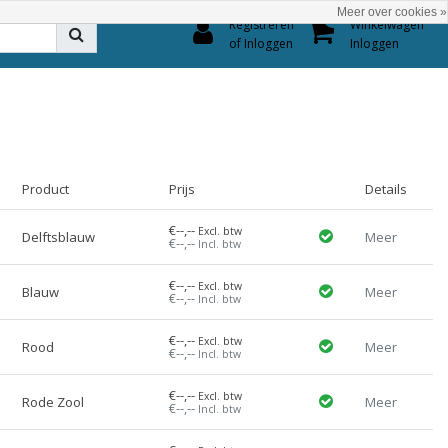
Meer over cookies »
0
Registreren
Winkelwagen
of Inloggen
Inloggen
Product
Prijs
Details
€--,--
Excl. btw
Delftsblauw
Meer
€--,--
Incl. btw
€--,--
Excl. btw
Blauw
Meer
€--,--
Incl. btw
€--,--
Excl. btw
Rood
Meer
€--,--
Incl. btw
€--,--
Excl. btw
Rode Zool
Meer
€--,--
Incl. btw