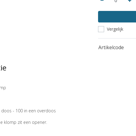
Vergelijk
Artikelcode
ie
lomp
n doos - 100 in een overdoos
de klomp zit een opener.