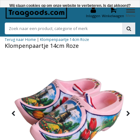
Wij slaan cookies op om onze website te verbeteren. Is dat akkoord?
0
Menu
Inloggen
Winkelwagen
Ja
Nee
Terug naar Home
|
Klompenpaartje 14cm Roze
Meer over cookies »
Klompenpaartje 14cm Roze