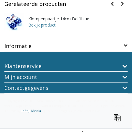
Gerelateerde producten
Klompenpaartje 14cm Delftblue
Bekijk product
Informatie
Klantenservice
Mijn account
Contactgegevens
Copyright © 2026 - TraaGoods.com Online platform voor non-food,
wereldwijd verzonden vanuit Liempde, Noord-Brabant. - All rights reserved -
Theme by
InStijl Media
|
Alle bedragen zijn exclusief BTW