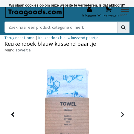
Wij slaan cookies op om onze website te verbeteren. Is dat akkoord?
0
Menu
Inloggen
Winkelwagen
Ja
Nee
Terug naar Home
|
Keukendoek blauw kussend paartje
Meer over cookies »
Keukendoek blauw kussend paartje
Merk:
Toweltje