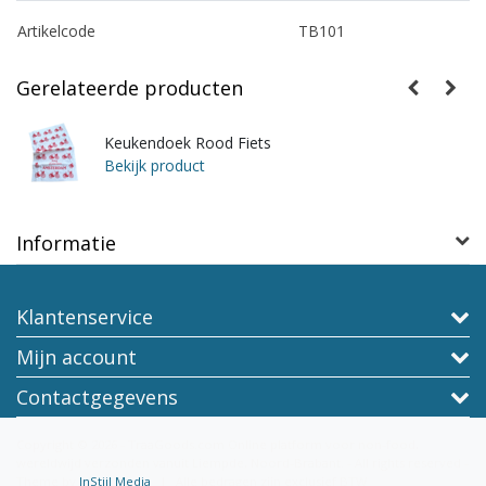
Artikelcode
TB101
Gerelateerde producten
Keukendoek Rood Fiets
Bekijk product
Informatie
Klantenservice
Mijn account
Contactgegevens
Copyright © 2026 - TraaGoods.com Online platform voor non-food,
wereldwijd verzonden vanuit Liempde, Noord-Brabant. - All rights reserved -
Theme by
InStijl Media
|
Alle bedragen zijn exclusief BTW