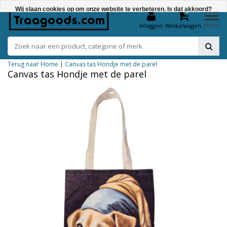
Wij slaan cookies op om onze website te verbeteren. Is dat akkoord?
0
Menu
Inloggen
Winkelwagen
Ja
Nee
Terug naar Home
|
Canvas tas Hondje met de parel
Meer over cookies »
Canvas tas Hondje met de parel