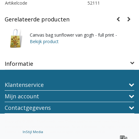
Artikelcode
52111
Gerelateerde producten
Canvas bag sunflower van gogh - full print -
Bekijk product
Informatie
Klantenservice
Mijn account
Contactgegevens
Copyright © 2026 - TraaGoods.com Online platform voor non-food,
wereldwijd verzonden vanuit Liempde, Noord-Brabant. - All rights reserved -
Theme by
InStijl Media
|
Alle bedragen zijn exclusief BTW