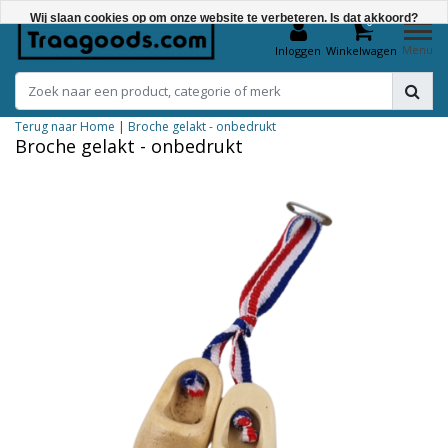
Wij slaan cookies op om onze website te verbeteren. Is dat akkoord?
0
Menu
Inloggen
Winkelwagen
Ja
Nee
Terug naar Home
|
Broche gelakt - onbedrukt
Meer over cookies »
Broche gelakt - onbedrukt