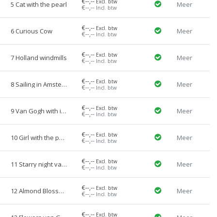
€--,--
Excl. btw
5 Cat with the pearl
Meer
€--,--
Incl. btw
€--,--
Excl. btw
6 Curious Cow
Meer
€--,--
Incl. btw
€--,--
Excl. btw
7 Holland windmills
Meer
€--,--
Incl. btw
€--,--
Excl. btw
8 Sailing in Amsterdam
Meer
€--,--
Incl. btw
€--,--
Excl. btw
9 Van Gogh with icecream
Meer
€--,--
Incl. btw
€--,--
Excl. btw
10 Girl with the pearl
Meer
€--,--
Incl. btw
€--,--
Excl. btw
11 Starry night van Gogh
Meer
€--,--
Incl. btw
€--,--
Excl. btw
12 Almond Blossom van Gogh
Meer
€--,--
Incl. btw
€--,--
Excl. btw