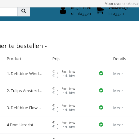
Meer over cookies »
0
Registreren
Winkelwagen
of Inloggen
Inloggen
r te bestellen -
Product
Prijs
Details
€--,--
Excl. btw
1. Delftblue Windmill
Meer
€--,--
Incl. btw
€--,--
Excl. btw
2. Tulips Amsterdam
Meer
€--,--
Incl. btw
€--,--
Excl. btw
3. Delftblue Flowers
Meer
€--,--
Incl. btw
€--,--
Excl. btw
4 Dom Utrecht
Meer
€--,--
Incl. btw