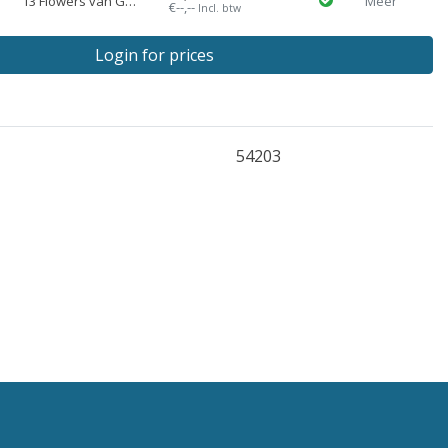
13 Flowers van Gogh
Meer
€--,--
Incl. btw
Login for prices
54203