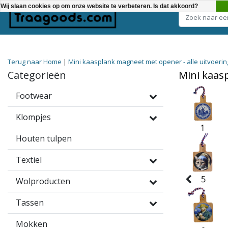
Wij slaan cookies op om onze website te verbeteren. Is dat akkoord?
Kies een categorie
Terug naar Home
|
Mini kaasplank magneet met opener - alle uitvoering
Categorieën
Mini kaasp
Footwear
Klompjes
Houten tulpen
Textiel
Wolproducten
Tassen
Mokken