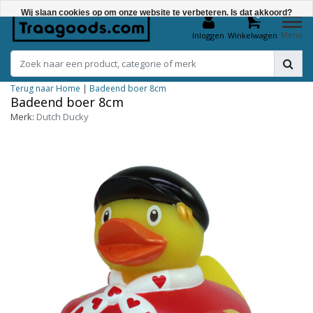
Wij slaan cookies op om onze website te verbeteren. Is dat akkoord?
0
Menu
Inloggen
Winkelwagen
Ja
Nee
Terug naar Home
|
Badeend boer 8cm
Meer over cookies »
Badeend boer 8cm
Merk:
Dutch Ducky